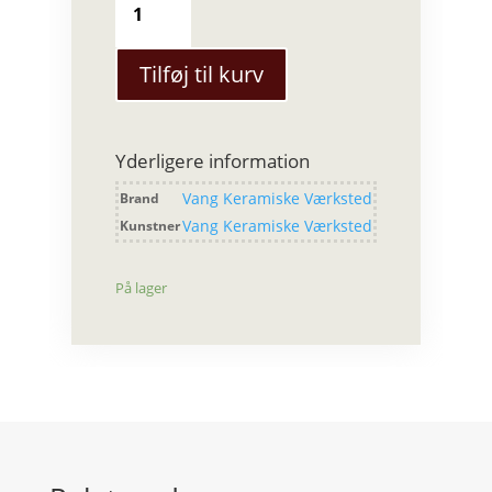
Keramiske
Værksted
-
Tilføj til kurv
Snackskål
lille
str.
Yderligere information
antal
Vang Keramiske Værksted
Brand
Vang Keramiske Værksted
Kunstner
På lager