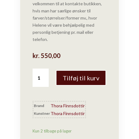
velkommen til at
kontakte butikken
,
hvis man har særlige ønsker til
farver/størrelser/former mv., hvor
Helene vil være behjælpelig med
personlig betjening pr. mail eller
telefon.
kr.
550,00
Thora
Tilføj til kurv
Finnsdottir
KYS
–
Lågkrukke
Thora Finnsdottir
Brand
pastelfarver
Thora Finnsdottir
Kunstner
(medium)
antal
Kun 2 tilbage på lager