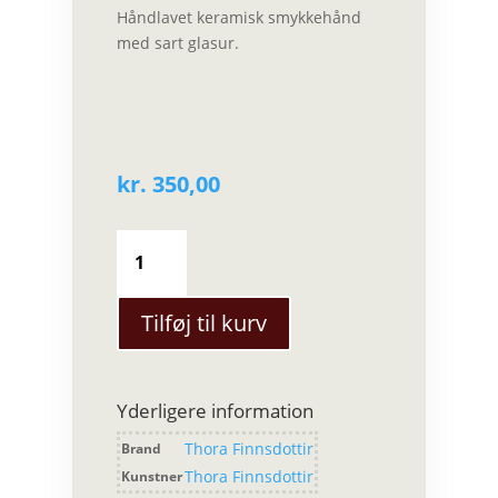
Håndlavet keramisk smykkehånd
med sart glasur.
kr.
350,00
Thora
Finnsdottir
-
Glove
Tilføj til kurv
antal
Yderligere information
Thora Finnsdottir
Brand
Thora Finnsdottir
Kunstner