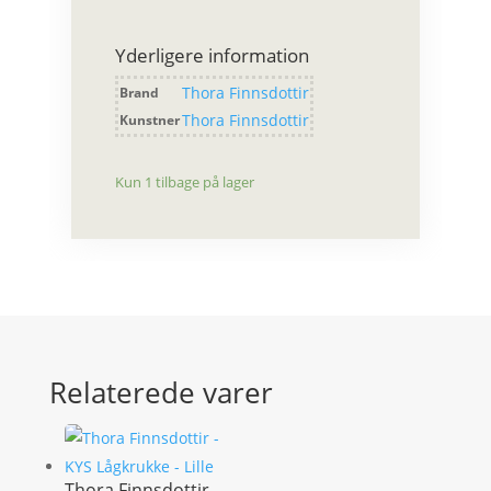
Finnsdottir
-
Yderligere information
Bombonniere
Diamont
Thora Finnsdottir
Brand
antal
Thora Finnsdottir
Kunstner
Kun 1 tilbage på lager
Relaterede varer
Thora Finnsdottir –