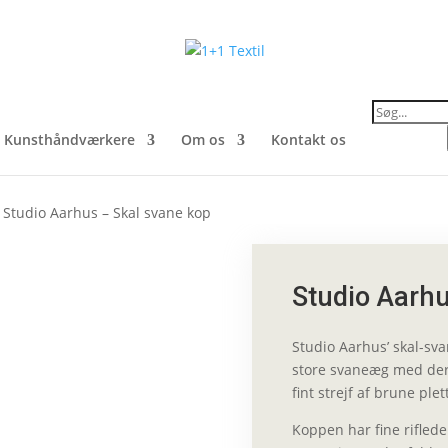
Products
search
Kunsthåndværkere
Om os
Kontakt os
 Studio Aarhus – Skal svane kop
Studio Aarhu
Studio Aarhus’ skal-sv
store svaneæg med dere
fint strejf af brune ple
Koppen har fine rifled