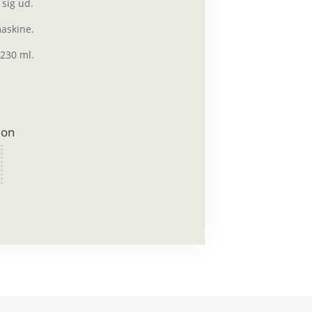
 sig ud.
askine.
230 ml.
ion
s
s