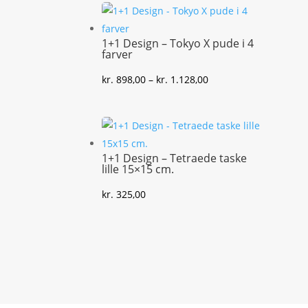
1+1 Design – Tokyo X pude i 4
farver
Prisinterval:
kr.
898,00
–
kr.
1.128,00
kr. 898,00
til
kr. 1.128,00
1+1 Design – Tetraede taske
lille 15×15 cm.
kr.
325,00