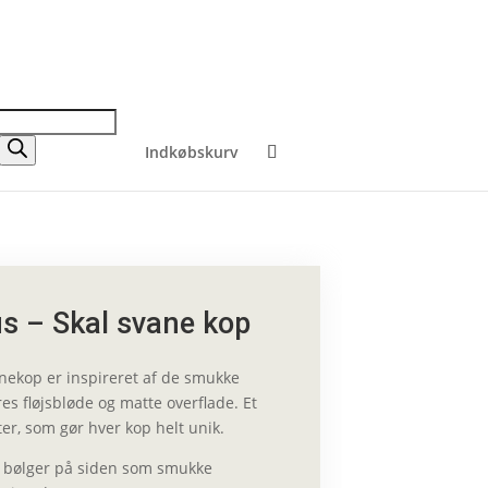
Indkøbskurv
s – Skal svane kop
anekop er inspireret af de smukke
s fløjsbløde og matte overflade. Et
tter, som gør hver kop helt unik.
e bølger på siden som smukke