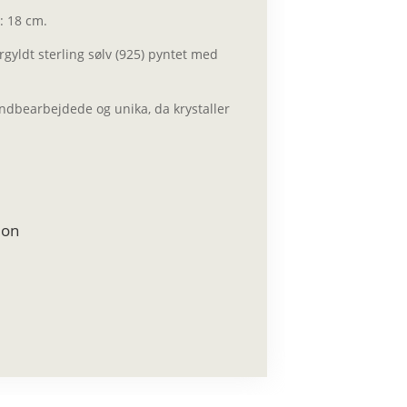
: 18 cm.
rgyldt sterling sølv (925) pyntet med
åndbearbejdede og unika, da krystaller
ion