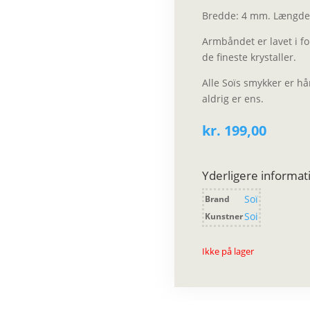
Bredde: 4 mm. Længde
Armbåndet er lavet i fo
de fineste krystaller.
Alle Soïs smykker er h
aldrig er ens.
kr.
199,00
Yderligere informat
Soï
Brand
Soi
Kunstner
Ikke på lager