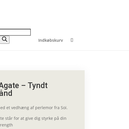
Indkøbskurv
 Agate – Tyndt
bånd
ed et vedhæng af perlemor fra Soï.
 står for at give dig styrke på din
trength