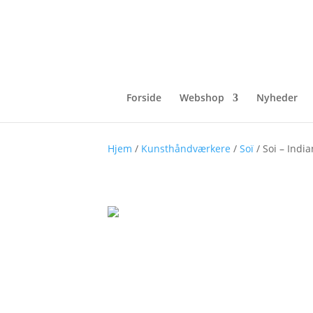
Forside
Webshop
Nyheder
Hjem
/
Kunsthåndværkere
/
Soï
/ Soi – Indi