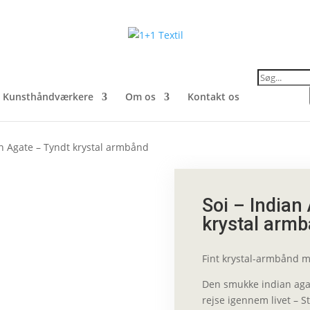
Products
search
Kunsthåndværkere
Om os
Kontakt os
an Agate – Tyndt krystal armbånd
Soi – Indian
krystal arm
Fint krystal-armbånd m
Den smukke indian agate
rejse igennem livet – S