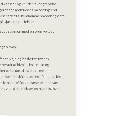
ved knaster og knuder, hvor grenene
gerer det anderledes på tørring end
e viser træets ufuldkommenheder og dets
på sjæl end perfektion.
 syet sammen med en brun vokset
egen skov.
for at pleje og beskytte træets
 består af bivoks, kokosolie og
ikker at bruge til madrelaterede
ldelse kan skålen tørres af med en blød
 ud, kan der påføres træsmør, men vær
type, der er sikker og naturlig, hvis
r.