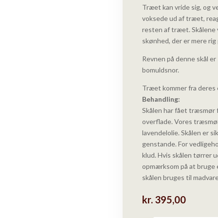
Træet kan vride sig, og 
voksede ud af træet, rea
resten af træet. Skålen
skønhed, der er mere rig 
Revnen på denne skål er
bomuldsnor.
Træet kommer fra deres 
Behandling:
Skålen har fået træsmør 
overflade. Vores træsmør
lavendelolie. Skålen er s
genstande. For vedligeho
klud. Hvis skålen tørrer
opmærksom på at bruge en 
skålen bruges til madvare
kr.
395,00