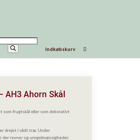
ucts
h
Indkøbskurv
 – AH3 Ahorn Skål
t som frugtskål eller som dekorativt
r drejet i vådt træ. Under
r der revner og uregelmæssigheder.