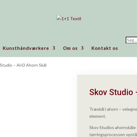
Prod
searc
Kunsthåndværkere
Om os
Kontakt os
 Studio – AH3 Ahorn Skål
Skov Studio
Træskål i ahorn – velegne
element.
Skov Studios ahornskåle e
tørringsprocessen opstå