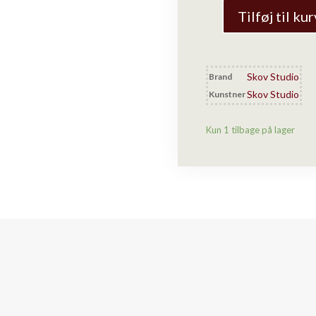
Tilføj til kur
Skov
Studio
-
AH3
Skov Studio
Brand
Ahorn
Skov Studio
Kunstner
Skål
antal
Kun 1 tilbage på lager