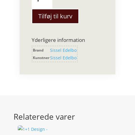
EDELBO
-
Tekstilt
Tilføj til kurv
julepynt
1
stk.
Yderligere information
antal
Sissel Edelbo
Brand
Sissel Edelbo
Kunstner
Relaterede varer