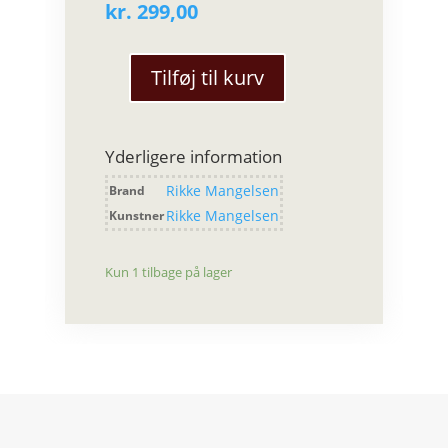
kr.
299,00
Tilføj til kurv
Rikke
Mangelsen
-
Yderligere information
Skål
med
Rikke Mangelsen
Brand
kylling
Rikke Mangelsen
Kunstner
motiv
med
guld
Kun 1 tilbage på lager
antal