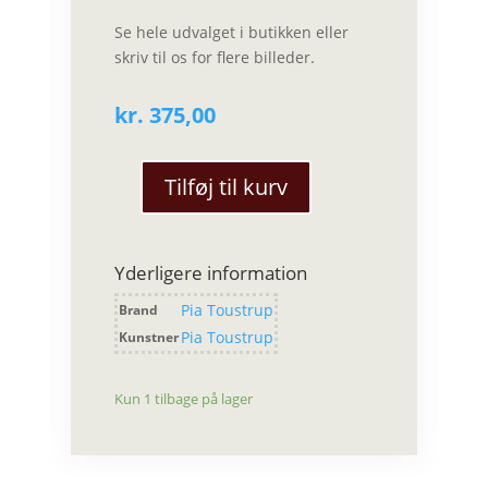
Se hele udvalget i butikken eller
skriv til os for flere billeder.
kr.
375,00
Tilføj til kurv
Pia
Toustrup-
Tørklæde
Yderligere information
antal
Pia Toustrup
Brand
Pia Toustrup
Kunstner
Kun 1 tilbage på lager