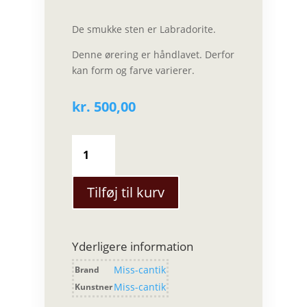
De smukke sten er Labradorite.
Denne ørering er håndlavet. Derfor
kan form og farve varierer.
kr.
500,00
Miss-
cantik
-
Wendy
Tilføj til kurv
midnight
ørestikkere
antal
Yderligere information
Miss-cantik
Brand
Miss-cantik
Kunstner