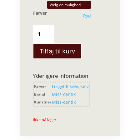
Farver
Ryd
Miss-
Cantik
-
Matt
Tilføj til kurv
armbånd
antal
Yderligere information
Forgyldt sølv
,
Sølv
Farver
Miss-cantik
Brand
Miss-cantik
Kunstner
Ikke på lager