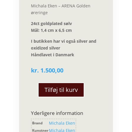
Michala Eken – ARENA Golden
øreringe
24ct goldplated sølv
Mål: 1,4 cm x 6,5 cm
I butikken har vi også silver and
oxidized silver
Håndlavet i Danmark
kr.
1.500,00
Tilføj til kurv
Michala
Eken
-
Yderligere information
ARENA
Golden
Michala Eken
Brand
øreringe
Michala Eken
Kunstner