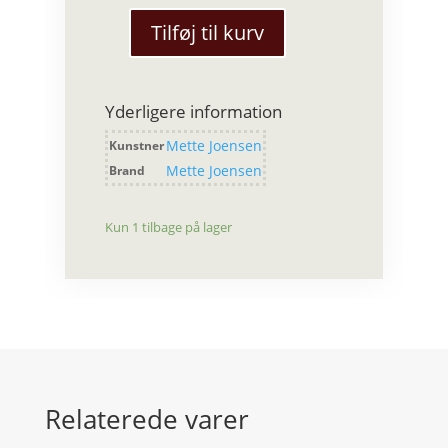
Tilføj til kurv
Mette
Joensen
-
Yderligere information
Lysestage
med
Mette Joensen
Kunstner
fugl
Mette Joensen
Brand
antal
Kun 1 tilbage på lager
Relaterede varer