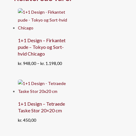
1+1 Design – Firkantet
pude – Tokyo og Sort-
hvid Chicago
Prisinterval:
kr.
948,00
–
kr.
1.198,00
kr. 948,00
til
kr. 1.198,00
1+1 Design – Tetraede
Taske Stor 20×20 cm
kr.
450,00