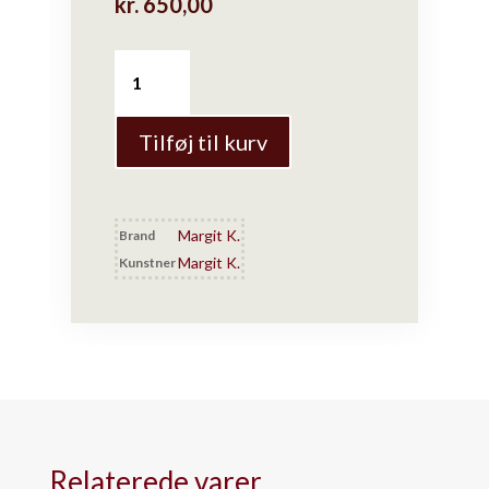
kr.
650,00
Margit
K.
ULDTØRKLÆDE
–
Tilføj til kurv
RUNA
HIMMEL
BLÅ
Margit K.
Brand
antal
Margit K.
Kunstner
Relaterede varer