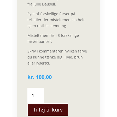
fra Julie Dausell.
Syet af forskellige farver på
tekstiler der misteltenen sin helt
egen unikke stemning.
Misteltenen fås i 3 forskellige
farvenuancer.
Skriv i kommentaren hvilken farve
du kunne tænke dig: Hvid, brun
eller lyserød.
kr.
100,00
Louise
Dausell
Kirsebær
i
Tilføj til kurv
stof