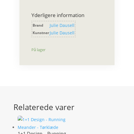
antal
Yderligere information
Julie Dausell
Brand
Julie Dausell
Kunstner
På lager
Relaterede varer
1+1 Design – Running