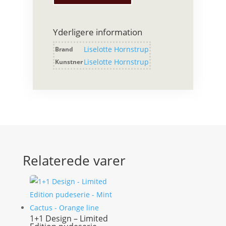
-
Mid
Shirt
Yderligere information
antal
Liselotte Hornstrup
Brand
Liselotte Hornstrup
Kunstner
Relaterede varer
1+1 Design – Limited