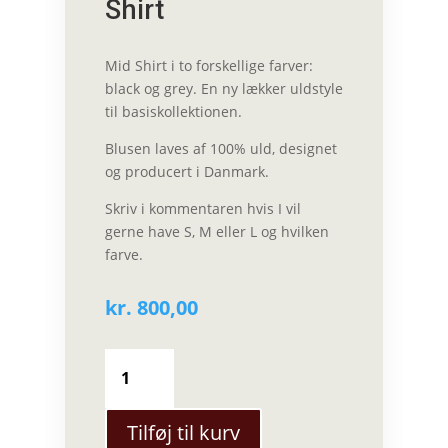
Shirt
Mid Shirt i to forskellige farver:
black og grey. En ny lækker uldstyle
til basiskollektionen.
Blusen laves af 100% uld, designet
og producert i Danmark.
Skriv i kommentaren hvis I vil
gerne have S, M eller L og hvilken
farve.
kr.
800,00
Liselotte
Hornstrup
uld
bluse
Tilføj til kurv