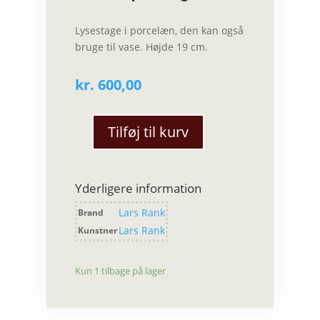
Lysestage i porcelæn, den kan også
bruge til vase. Højde 19 cm.
kr.
600,00
Tilføj til kurv
Lars
Rank
–
Yderligere information
Vase,
“Tak
Lars Rank
Brand
fordi
Lars Rank
Kunstner
du
har
tænkt
Kun 1 tilbage på lager
på
mig”