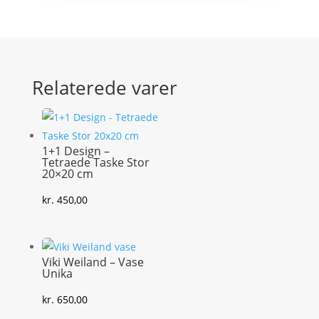
antal
Relaterede varer
1+1 Design –
Tetraede Taske Stor
20×20 cm
kr.
450,00
Viki Weiland – Vase
Unika
kr.
650,00