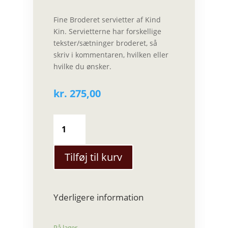
Fine Broderet servietter af Kind
Kin. Servietterne har forskellige
tekster/sætninger broderet, så
skriv i kommentaren, hvilken eller
hvilke du ønsker.
kr.
275,00
Kind
Kin
-
Broderet
Tilføj til kurv
servietter
(Small)
antal
Yderligere information
På lager