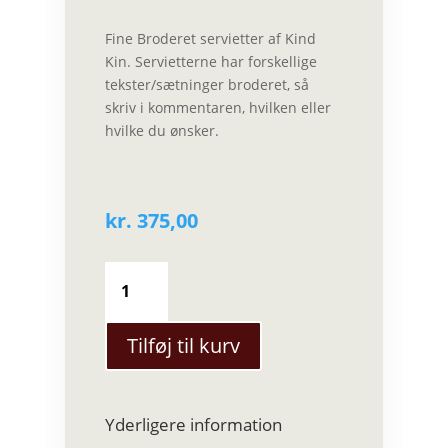
Fine Broderet servietter af Kind
Kin. Servietterne har forskellige
tekster/sætninger broderet, så
skriv i kommentaren, hvilken eller
hvilke du ønsker.
kr.
375,00
Kind
Kin
-
Broderet
Tilføj til kurv
servietter
(Large)
antal
Yderligere information