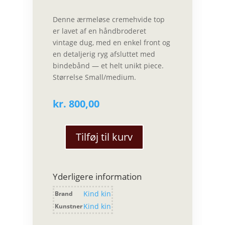
Denne ærmeløse cremehvide top
er lavet af en håndbroderet
vintage dug, med en enkel front og
en detaljerig ryg afsluttet med
bindebånd — et helt unikt piece.
Størrelse Small/medium.
kr.
800,00
Tilføj til kurv
Kind
Kin
-
Yderligere information
Ærmeløs
top
Kind kin
Brand
(S/M)
Kind kin
Kunstner
antal