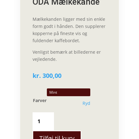
ODA Mælkekande
Mælkekanden ligger med sin enkle
form godt i hånden. Den supplerer
kopperne på fineste vis og
fuldender kaffebordet.
Venligst bemærk at billederne er
vejledende.
kr.
300,00
Farver
Ryd
Julie
Damhus
-
ODA
Tilføj til kurv