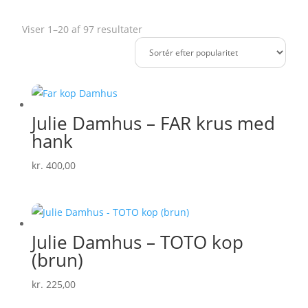
Sorteret
Viser 1–20 af 97 resultater
efter
popularitet
Julie Damhus – FAR krus med
hank
kr.
400,00
Julie Damhus – TOTO kop
(brun)
kr.
225,00