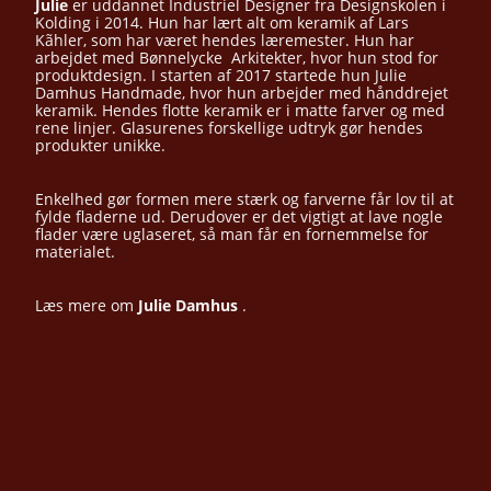
Julie
er uddannet Industriel Designer fra Designskolen i
Kolding i 2014. Hun har lært alt om keramik af Lars
Kãhler, som har været hendes læremester. Hun har
arbejdet med Bønnelycke Arkitekter, hvor hun stod for
produktdesign. I starten af 2017 startede hun Julie
Damhus Handmade, hvor hun arbejder med hånddrejet
keramik. Hendes flotte keramik er i matte farver og med
rene linjer. Glasurenes forskellige udtryk gør hendes
produkter unikke.
Enkelhed gør formen mere stærk og farverne får lov til at
fylde fladerne ud. Derudover er det vigtigt at lave nogle
flader være uglaseret, så man får en fornemmelse for
materialet.
Læs mere om
Julie Damhus
.