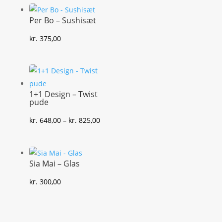
Per Bo – Sushisæt
kr.
375,00
1+1 Design – Twist
pude
Prisinterval:
kr.
648,00
–
kr.
825,00
kr. 648,00
til
kr. 825,00
Sia Mai – Glas
kr.
300,00