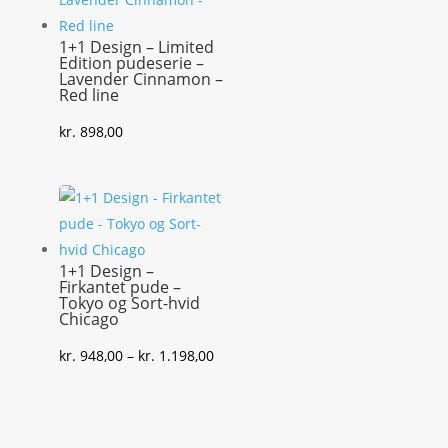
1+1 Design – Limited
Edition pudeserie –
Lavender Cinnamon –
Red line
kr.
898,00
1+1 Design –
Firkantet pude –
Tokyo og Sort-hvid
Chicago
Prisinterval:
kr.
948,00
–
kr.
1.198,00
kr. 948,00
til
kr. 1.198,00