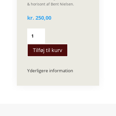
& horisont af Bent Nielsen.
kr.
250,00
Himmel,
Hav
og
Horisont
Tilføj til kurv
bog
antal
Yderligere information