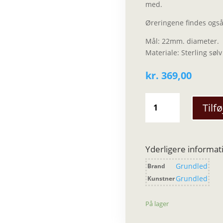
med.
Øreringene findes også
Mål: 22mm. diameter.
Materiale: Sterling sølv
kr.
369,00
Grundled
Tilfø
-
Noelle
Øreringe
-
Yderligere informat
Lille
Grundled
Brand
-
Sølvbelagt
Grundled
Kunstner
antal
På lager