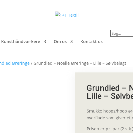
Products
search
Kunsthåndværkere
Om os
Kontakt os
ndled Øreringe
/ Grundled – Noelle Øreringe – Lille – Sølvbelagt
Grundled – N
Lille – Sølvb
Smukke hoops/hoop øre
overflade som giver et 
Prisen er pr. par (2 st