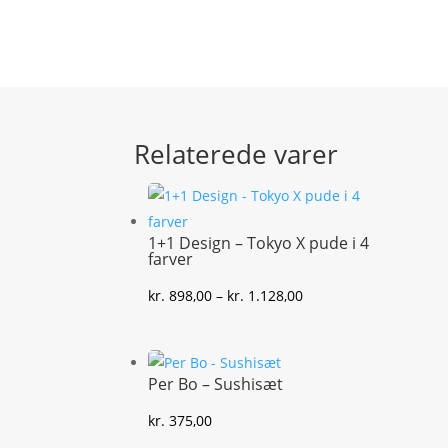
Relaterede varer
1+1 Design – Tokyo X pude i 4
farver
Prisinterval:
kr.
898,00
–
kr.
1.128,00
kr. 898,00
til
kr. 1.128,00
Per Bo – Sushisæt
kr.
375,00