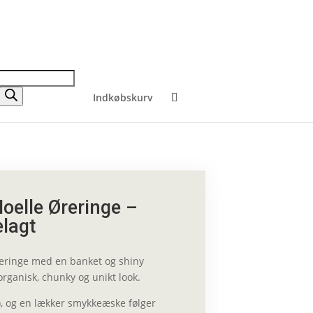
Indkøbskurv
oelle Øreringe –
elagt
ringe med en banket og shiny
organisk, chunky og unikt look.
k.), og en lækker smykkeæske følger