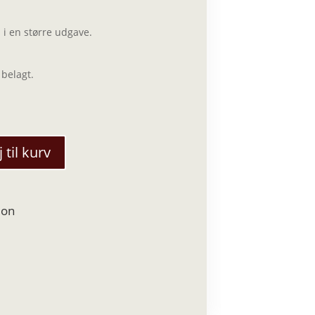
 i en
større
udgave.
 belagt.
j til kurv
ion