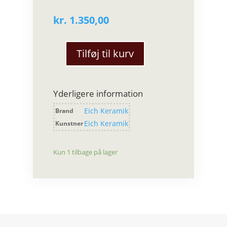
kr.
1.350,00
Tilføj til kurv
Eich
Keramik
-
Yderligere information
Vase
Sand
Eich Keramik
Brand
antal
Eich Keramik
Kunstner
Kun 1 tilbage på lager