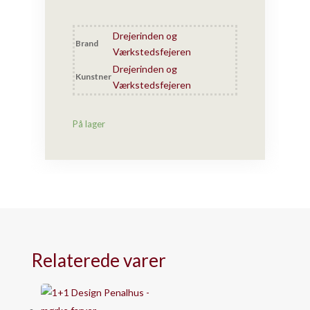
-
Lysestage
Drejerinden og
-
Brand
Værkstedsfejeren
Stor
Drejerinden og
-
Kunstner
Værkstedsfejeren
naturtræsorter
antal
På lager
Relaterede varer