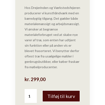
Hos Drejerinden og Værkstedsfejeren
producerer vi kunsthåndværk med en
bæredygtig tilgang. Det gælder både
materialemæssigt og arbejdsmæssigt.
Vi ønsker at begrænse
materialeforbruget ved at skabe nye
varer af træ, som enten har udtjent
sin funktion eller på anden vis er
blevet frasorteret. Vi benytter derfor
oftest træ fra usælgelige møbler i
genbrugsbutikker, eller køber fraskær
fra møbelproducenter.
kr.
299,00
Drejerinden
Tilføj til kurv
og
Værkstedsfejeren