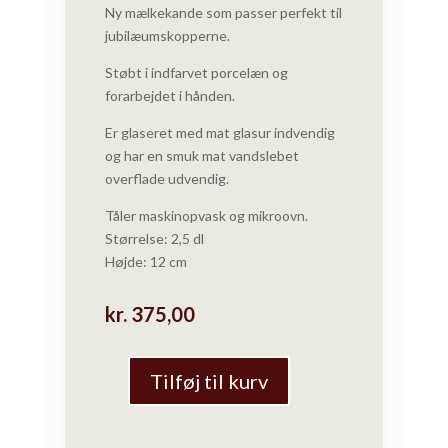
Ny mælkekande som passer perfekt til
jubilæumskopperne.
Støbt i indfarvet porcelæn og
forarbejdet i hånden.
Er glaseret med mat glasur indvendig
og har en smuk mat vandslebet
overflade udvendig.
Tåler maskinopvask og mikroovn.
Størrelse: 2,5 dl
Højde: 12 cm
kr.
375,00
Tilføj til kurv
Ditte
Fischer
-