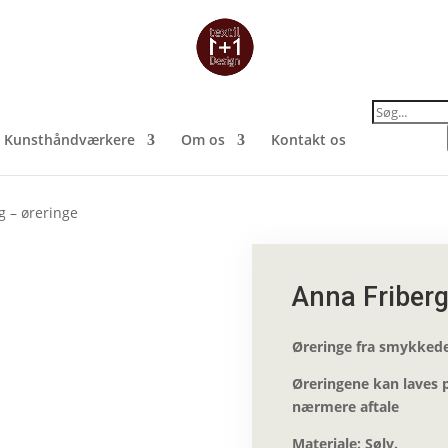
Products
search
Kunsthåndværkere
Om os
Kontakt os
g – øreringe
Anna Friberg
Øreringe fra smykkede
Øreringene kan laves p
nærmere aftale
Materiale: Sølv.