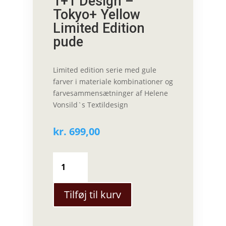
1+1 Design –
Tokyo+ Yellow
Limited Edition
pude
Limited edition serie med gule
farver i materiale kombinationer og
farvesammensætninger af Helene
Vonsild`s Textildesign
kr.
699,00
1+1
Design
-
Tokyo+
Tilføj til kurv
Yellow
Limited