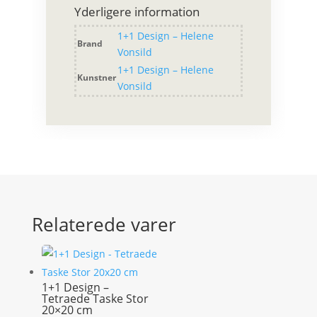
Edition
Yderligere information
pude
antal
1+1 Design – Helene
Brand
Vonsild
1+1 Design – Helene
Kunstner
Vonsild
Relaterede varer
1+1 Design –
Tetraede Taske Stor
20×20 cm