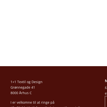
N
1+1 Textil og Design
Grønnegade 41
F
8000 Århus C
e
I er velkomne til at ringe på