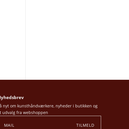
yhedsbrev
å nyt om kunsthåndværkere, nyheder i butikken og
t udvalg fra webshoppen
TILMELD