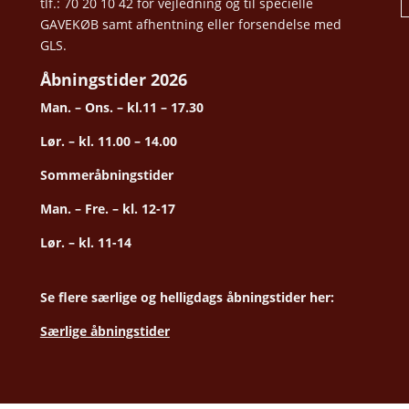
tlf.: 70 20 10 42 for vejledning og til specielle
GAVEKØB samt afhentning eller forsendelse med
GLS.
Åbningstider 2026
Man. – Ons. – kl.11 – 17.30
Lør. – kl. 11.00 – 14.00
Sommeråbningstider
Man. – Fre. – kl. 12-17
Lør. – kl. 11-14
Se flere særlige og helligdags åbningstider her:
Særlige åbningstider