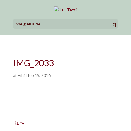
Vælg en side
IMG_2033
af
Hihi
|
feb 19, 2016
Kurv