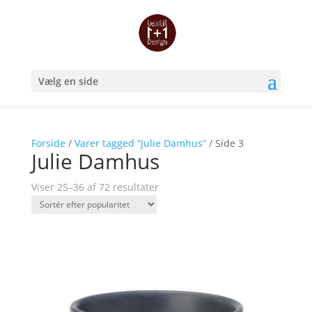
Vælg en side
Forside
/
Varer tagged “Julie Damhus”
/ Side 3
Julie Damhus
Sorteret
Viser 25–36 af 72 resultater
efter
popularitet