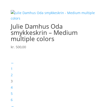
Julie Damhus Oda
smykkeskrin – Medium
multiple colors
kr.
500,00
←
1
2
3
4
5
6
→