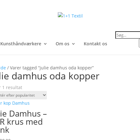
Products
search
Kunsthåndværkere
Om os
Kontakt os
ide
/ Varer tagged “julie damhus oda kopper”
ulie damhus oda kopper
r 1 resultat
lie Damhus –
R krus med
nk