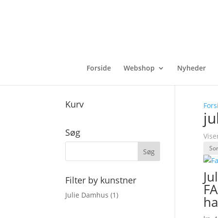
Forside
Webshop
Nyheder
Kurv
Fors
j
Søg
Vise
Ju
Filter by kunstner
FA
Julie Damhus
(1)
ha