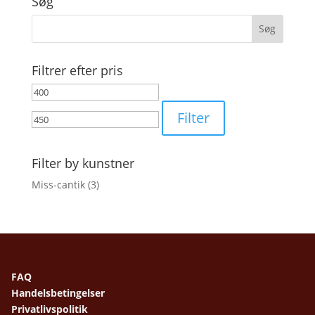
Søg
Filtrer efter pris
Mindste
Højeste
pris
pris
Filter
Filter by kunstner
Miss-cantik
(3)
FAQ
Handelsbetingelser
Privatlivspolitik