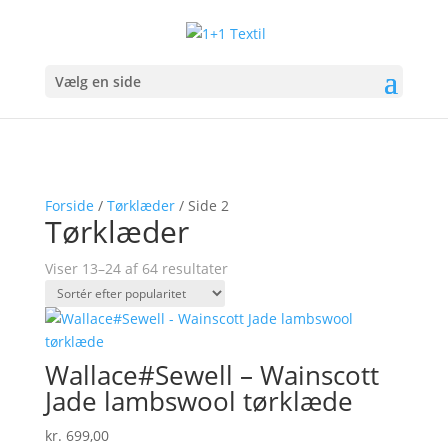
Vælg en side
Forside
/
Tørklæder
/ Side 2
Tørklæder
Sorteret
Viser 13–24 af 64 resultater
efter
popularitet
Wallace#Sewell – Wainscott
Jade lambswool tørklæde
kr.
699,00