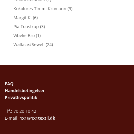
Kokolores Timmi Kromann
(9)
Margit K.
(6)
Pia Toustrup
(3)
Vibeke Bro
(1)
Wallace#Sewell
(24)
FAQ
Handelsbetingelser
Privatlivspolitik
Tlf.: 70 20 10 42
E-mail:
1x1@1x1textil.dk