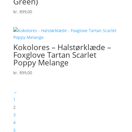
Green)
kr.
899,00
Kokolores – Halstørklæde –
Foxglove Tartan Scarlet
Poppy Melange
kr.
899,00
←
1
2
3
4
5