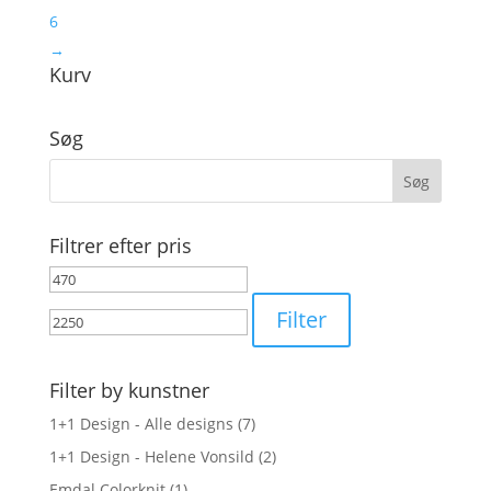
6
→
Kurv
Søg
Filtrer efter pris
Mindste
Højeste
pris
pris
Filter
Filter by kunstner
1+1 Design - Alle designs
(7)
1+1 Design - Helene Vonsild
(2)
Emdal Colorknit
(1)