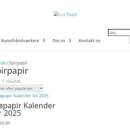
Products
search
Kunsthåndværkere
Om os
Kontakt os
ide
/ Spirpapir
irpapir
r 1 resultat
øpapir Kalender
r 2025
50,00