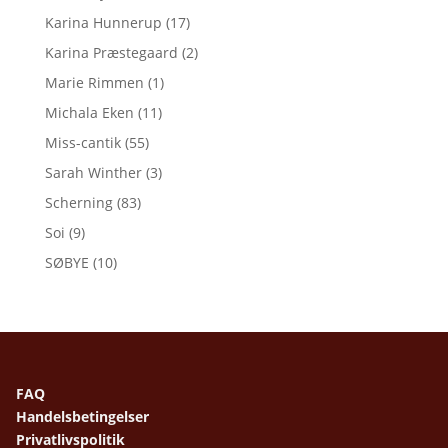
Karina Hunnerup
(17)
Karina Præstegaard
(2)
Marie Rimmen
(1)
Michala Eken
(11)
Miss-cantik
(55)
Sarah Winther
(3)
Scherning
(83)
Soi
(9)
SØBYE
(10)
FAQ
Handelsbetingelser
Privatlivspolitik