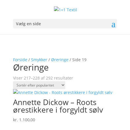
Vælg en side
Forside
/
Smykker
/
Øreringe
/ Side 19
Øreringe
Sorteret
Viser 217–228 af 292 resultater
efter
popularitet
Annette Dickow – Roots
ørestikkere i forgyldt sølv
kr.
1.100,00