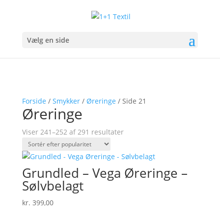
Vælg en side
Forside
/
Smykker
/
Øreringe
/ Side 21
Øreringe
Sorteret
Viser 241–252 af 291 resultater
efter
popularitet
Grundled – Vega Øreringe –
Sølvbelagt
kr.
399,00