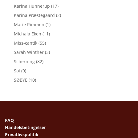
Karina Hunnerup
(17)
Karina Præstegaard
(2)
Marie Rimmen
(1)
Michala Eken
(11)
Miss-cantik
(55)
Sarah Winther
(3)
Scherning
(82)
Soi
(9)
SØBYE
(10)
FAQ
Handelsbetingelser
Privatlivspolitik