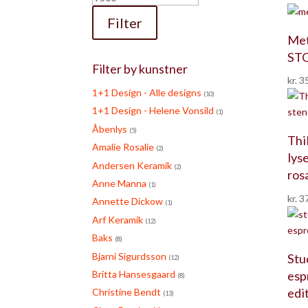
Filter
Met
STO
Filter by kunstner
kr.
35
1+1 Design - Alle designs
(10)
1+1 Design - Helene Vonsild
(1)
Åbenlys
(5)
Thi
Amalie Rosalie
(2)
lyse
Andersen Keramik
(2)
ros
Anne Manna
(1)
kr.
37
Annette Dickow
(1)
Arf Keramik
(12)
Baks
(8)
Bjarni Sigurdsson
Stu
(12)
esp
Britta Hansesgaard
(8)
edi
Christine Bendt
(13)