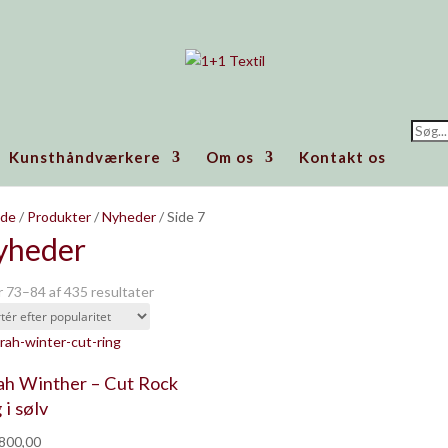
Prod
searc
Kunsthåndværkere
Om os
Kontakt os
ide
/
Produkter
/
Nyheder
/ Side 7
yheder
Sorteret
r 73–84 af 435 resultater
efter
popularitet
ah Winther – Cut Rock
 i sølv
800,00