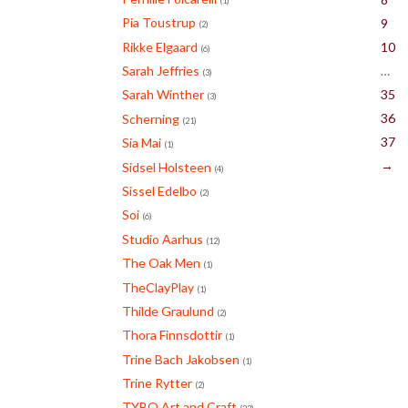
(1)
Pia Toustrup
9
(2)
Rikke Elgaard
10
(6)
Sarah Jeffries
…
(3)
35
Sarah Winther
(3)
36
Scherning
(21)
37
Sia Mai
(1)
→
Sidsel Holsteen
(4)
Sissel Edelbo
(2)
Soi
(6)
Studio Aarhus
(12)
The Oak Men
(1)
TheClayPlay
(1)
Thilde Graulund
(2)
Thora Finnsdottir
(1)
Trine Bach Jakobsen
(1)
Trine Rytter
(2)
TYBO Art and Craft