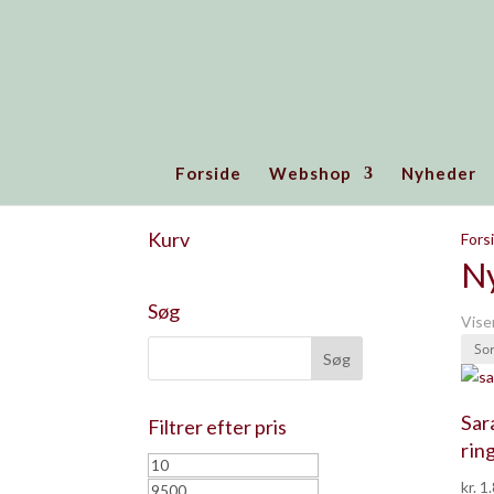
Forside
Webshop
Nyheder
Kurv
Fors
N
Søg
Vise
Sar
Filtrer efter pris
ring
Mindste
Højeste
kr.
1.
pris
pris