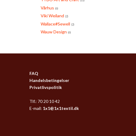
(22)
Vårhus
(6)
Viki Weiland
(2)
Wallace#Sewell
(2)
Wauw Design
(6)
FAQ
Handelsbetingelser
Privatlivspolitik
Tlf.: 70 20 10 42
E-mail:
1x1@1x1textil.dk