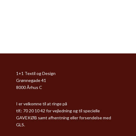
1+1 Textil og Design
Grønnegade 41
8000 Århus C
I er velkomne til at ringe på
tlf.: 70 20 10 42 for vejledning og til specielle
GAVEKØB samt afhentning eller forsendelse med
GLS.