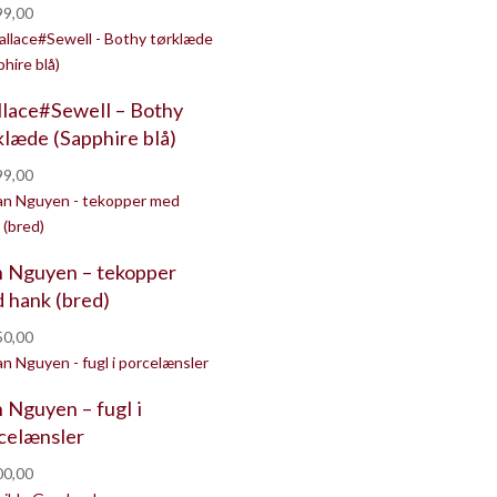
9,00
lace#Sewell – Bothy
klæde (Sapphire blå)
9,00
 Nguyen – tekopper
 hank (bred)
0,00
 Nguyen – fugl i
celænsler
0,00