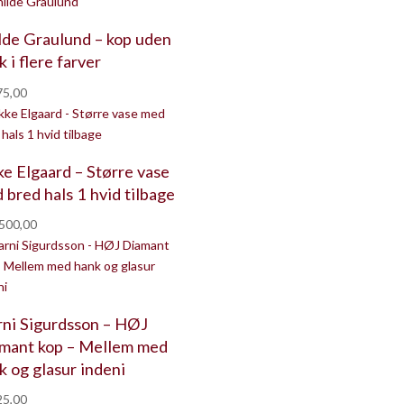
lde Graulund – kop uden
 i flere farver
5,00
ke Elgaard – Større vase
 bred hals 1 hvid tilbage
500,00
rni Sigurdsson – HØJ
mant kop – Mellem med
k og glasur indeni
5,00