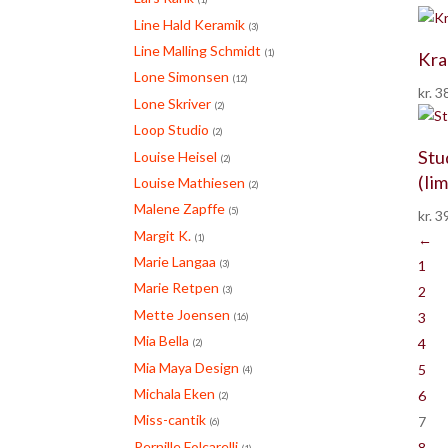
Line Hald Keramik
(3)
Line Malling Schmidt
(1)
Kra
Lone Simonsen
(12)
kr.
38
Lone Skriver
(2)
Loop Studio
(2)
Stu
Louise Heisel
(2)
(li
Louise Mathiesen
(2)
Malene Zapffe
(5)
kr.
39
Margit K.
←
(1)
Marie Langaa
1
(3)
Marie Retpen
2
(3)
Mette Joensen
3
(16)
Mia Bella
4
(2)
Mia Maya Design
5
(4)
Michala Eken
6
(2)
Miss-cantik
7
(6)
Pernille Folcarelli
8