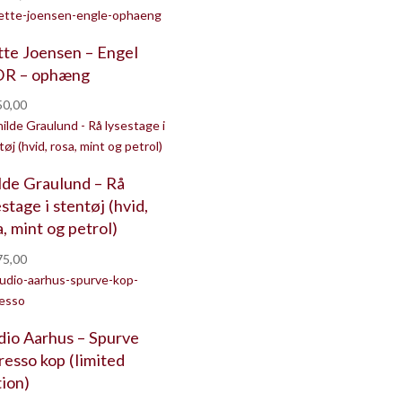
te Joensen – Engel
R – ophæng
0,00
lde Graulund – Rå
stage i stentøj (hvid,
a, mint og petrol)
5,00
dio Aarhus – Spurve
resso kop (limited
tion)