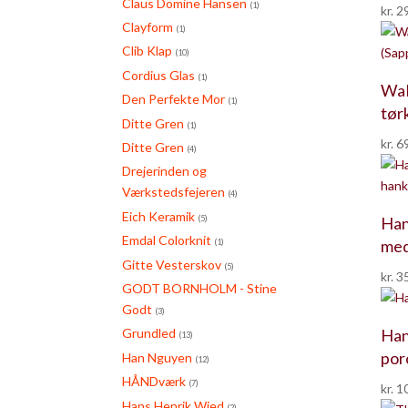
Claus Domine Hansen
(1)
kr.
29
Clayform
(1)
Clib Klap
(10)
Cordius Glas
(1)
Wal
Den Perfekte Mor
(1)
tør
Ditte Gren
(1)
kr.
69
Ditte Gren
(4)
Drejerinden og
Værkstedsfejeren
(4)
Eich Keramik
(5)
Han
Emdal Colorknit
med
(1)
Gitte Vesterskov
(5)
kr.
35
GODT BORNHOLM - Stine
Godt
(3)
Han
Grundled
(13)
por
Han Nguyen
(12)
HÅNDværk
(7)
kr.
10
Hans Henrik Wied
(2)