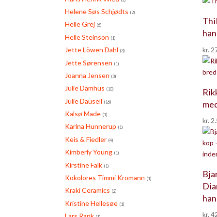
Helene Søs Schjødts
(2)
Thi
Helle Grej
(6)
hank
Helle Steinson
(1)
kr.
27
Jette Löwen Dahl
(3)
Jette Sørensen
(1)
Joanna Jensen
(3)
Julie Damhus
(10)
Rik
Julie Dausell
med
(16)
Kalsø Made
(1)
kr.
2.
Karina Hunnerup
(1)
Keis & Fiedler
(4)
Kimberly Young
(1)
Kirstine Falk
(1)
Bja
Kokolores Timmi Kromann
(1)
Dia
Kraki Ceramics
(2)
han
Kristine Hellesøe
(1)
kr.
42
Lars Rank
(1)