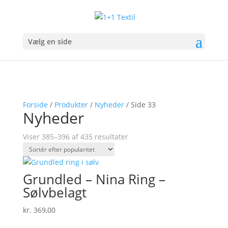
Vælg en side
Forside
/
Produkter
/
Nyheder
/ Side 33
Nyheder
Sorteret
Viser 385–396 af 435 resultater
efter
popularitet
Grundled – Nina Ring –
Sølvbelagt
kr.
369,00