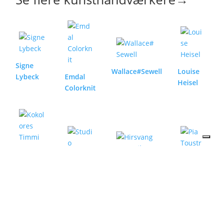
Signe
Wallace#Sewell
Louise
Lybeck
Emdal
Heisel
Colorknit
Hirsvang
Studio
Pia
Kokolores
Keramik
Aarhus
Toustrup
Timmi
Kromann