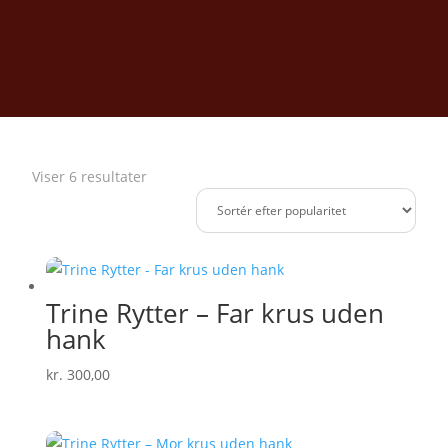
Sorteret
Viser 6 resultater
efter
popularitet
Trine Rytter – Far krus uden
hank
kr.
300,00