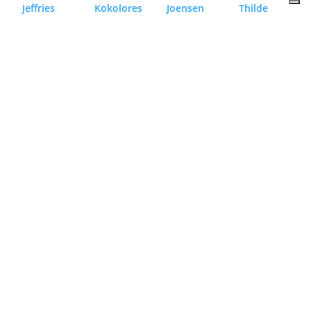
Jeffries
Kokolores
Joensen
Thilde
Timmi
Graulund
Kromann
Signe
Landskabt
Maria
Christine
Lybeck
Ortmann
Bendt
FAQ
Handelsbetingelser
Privatlivspolitik