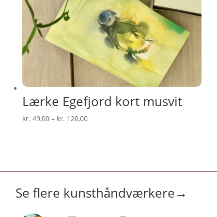
Lærke Egefjord kort musvit
Prisinterval:
kr.
49,00
–
kr.
120,00
kr. 49,00
til
kr. 120,00
Se flere kunsthåndværkere
→