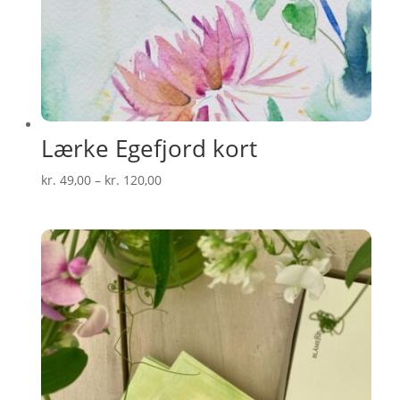
Lærke Egefjord kort
Prisinterval:
kr.
49,00
–
kr.
120,00
kr. 49,00
til
kr. 120,00