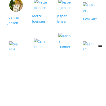
Mette
Jesper
Joanna
EvaC-Art
Joensen
Jensen
Jensen
Camilla
Sia Mai
Ler i Låget
Emilie
Karina
Hunnerup
FAQ