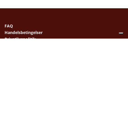
FAQ
Handelsbetingelser
Privatlivspolitik
Tlf.: 70 20 10 42
E-mail:
1x1@1x1textil.dk
1+1 Textil og Design
Grønnegade 41
8000 Århus C
I er velkomne til at ringe på
tlf.: 70 20 10 42 for vejledning og til specielle GAVEKØB samt