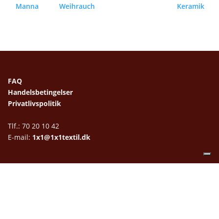
Manna
Weihrauch
Keramik
FAQ
Handelsbetingelser
Privatlivspolitik
Tlf.: 70 20 10 42
E-mail:
1x1@1x1textil.dk
1+1 Textil og Design
Grønnegade 41
8000 Århus C