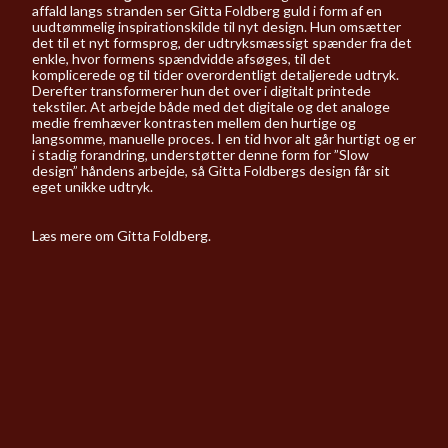
affald langs stranden ser Gitta Foldberg guld i form af en
uudtømmelig inspirationskilde til nyt design. Hun omsætter
det til et nyt formsprog, der udtryksmæssigt spænder fra det
enkle, hvor formens spændvidde afsøges, til det
komplicerede og til tider overordentligt detaljerede udtryk.
Derefter transformerer hun det over i digitalt printede
tekstiler. At arbejde både med det digitale og det analoge
medie fremhæver kontrasten mellem den hurtige og
langsomme, manuelle proces. I en tid hvor alt går hurtigt og er
i stadig forandring, understøtter denne form for ”Slow
design” håndens arbejde, så Gitta Foldbergs design får sit
eget unikke udtryk.
Læs mere om Gitta Foldberg.