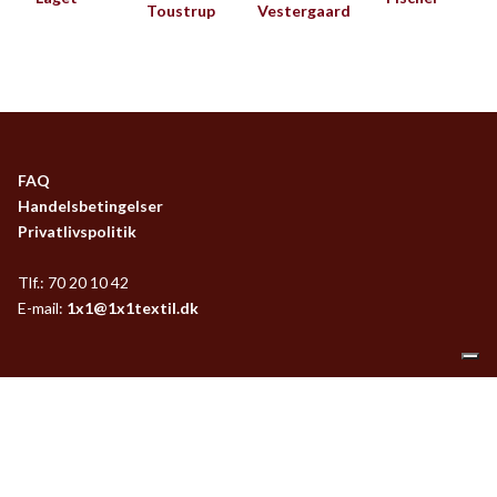
Toustrup
Vestergaard
FAQ
Handelsbetingelser
Privatlivspolitik
Tlf.: 70 20 10 42
E-mail:
1x1@1x1textil.dk
1+1 Textil og Design
Grønnegade 41
8000 Århus C