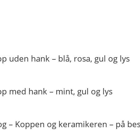
 uden hank – blå, rosa, gul og lys
p med hank – mint, gul og lys
g – Koppen og keramikeren – på be